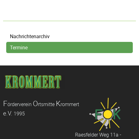
Navigation
Nachrichtenarchiv
überspringen
Termine
F
O
K
örderverein
rtsmitte
rommert
e.V.
1995
Raesfelder Weg 11a -