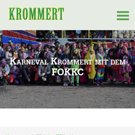
Navigation
überspringen
Karneval Krommert mit dem
FOKKC