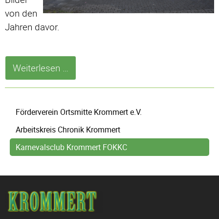
von den
Jahren davor.
FOKKC
Weiterlesen …
in
den
Navigation
letzten
Förderverein Ortsmitte Krommert e.V.
überspringen
Jahren
Arbeitskreis Chronik Krommert
>
Karnevalsclub Krommert FOKKC