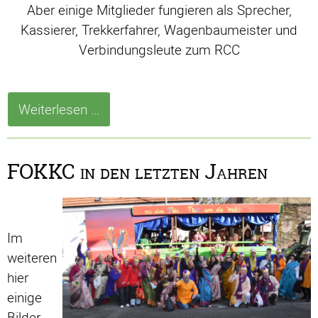
Aber einige Mitglieder fungieren als Sprecher,
Kassierer, Trekkerfahrer, Wagenbaumeister und
Verbindungsleute zum RCC
Vorstand
Weiterlesen …
des
FOKKC
FOKKC in den letzten Jahren
>
Im
weiteren
hier
einige
Bilder