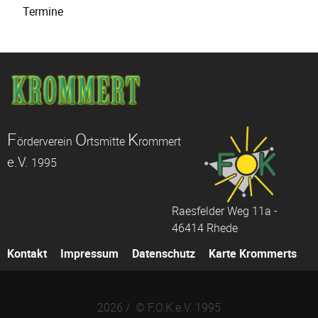
Termine
F
O
K
örderverein
rtsmitte
rommert
e.V.
1995
Raesfelder Weg 11a -
46414 Rhede
Navigation
Kontakt
Impressum
Datenschutz
Karte Krommerts
überspringen
2026 / © F.O.K.e.V. 1995