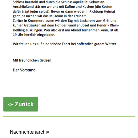
<- Zurück
Navigation
Nachrichtenarchiv
überspringen