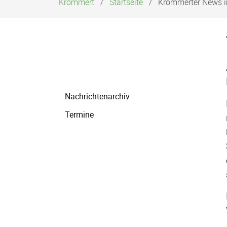
Krommert
Startseite
Krommerter News i
Navigation
Nachrichtenarchiv
überspringen
Termine