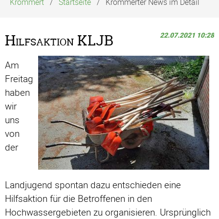
Krommert
Startseite
Krommerter News im Detail
22.07.2021 10:28
Hilfsaktion KLJB
Am
Freitag
haben
wir
uns
von
der
Landjugend spontan dazu entschieden eine
Hilfsaktion für die Betroffenen in den
Hochwassergebieten zu organisieren. Ursprünglich