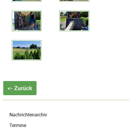
<- Zurück
Navigation
Nachrichtenarchiv
überspringen
Termine