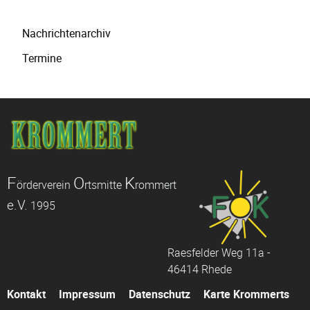
Navigation
Nachrichtenarchiv
überspringen
Termine
F
O
K
örderverein
rtsmitte
rommert
e.V.
1995
Raesfelder Weg 11a -
46414 Rhede
Navigation
Kontakt
Impressum
Datenschutz
Karte Krommerts
überspringen