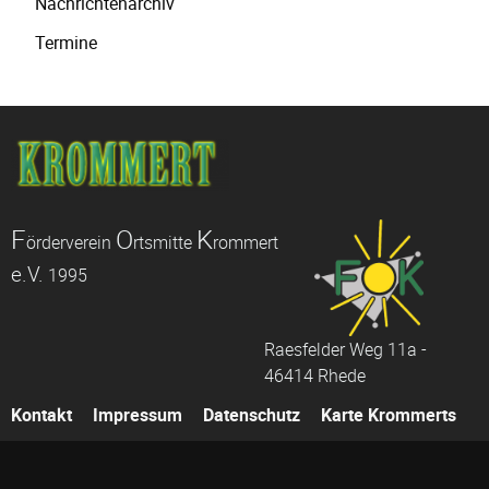
Nachrichtenarchiv
überspringen
Termine
F
O
K
örderverein
rtsmitte
rommert
e.V.
1995
Raesfelder Weg 11a -
46414 Rhede
Navigation
Kontakt
Impressum
Datenschutz
Karte Krommerts
überspringen