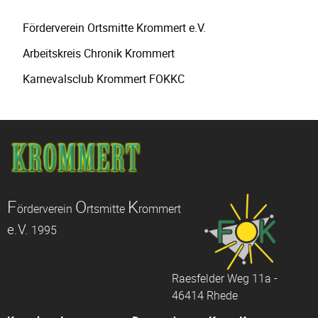
Navigation
Förderverein Ortsmitte Krommert e.V.
überspringen
Arbeitskreis Chronik Krommert
Karnevalsclub Krommert FOKKC
F
O
K
örderverein
rtsmitte
rommert
e.V.
1995
Raesfelder Weg 11a -
46414 Rhede