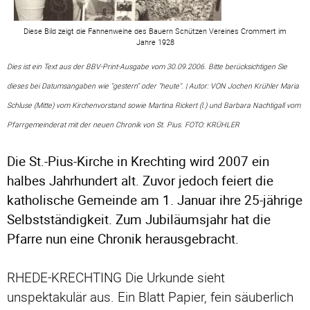
Diese Bild zeigt die Fahnenweihe des Bauern Schützen Vereines Crommert im
Jahre 1928
Dies ist ein Text aus der BBV-Print-Ausgabe vom 30.09.2006. Bitte berücksichtigen Sie
dieses bei Datumsangaben wie "gestern" oder "heute". | Autor: VON Jochen Krühler Maria
Schluse (Mitte) vom Kirchenvorstand sowie Martina Rickert (l.) und Barbara Nachtigall vom
Pfarrgemeinderat mit der neuen Chronik von St. Pius. FOTO: KRÜHLER
Die St.-Pius-Kirche in Krechting wird 2007 ein
halbes Jahrhundert alt. Zuvor jedoch feiert die
katholische Gemeinde am 1. Januar ihre 25-jährige
Selbstständigkeit. Zum Jubiläumsjahr hat die
Pfarre nun eine Chronik herausgebracht.
RHEDE-KRECHTING Die Urkunde sieht
unspektakulär aus. Ein Blatt Papier, fein säuberlich